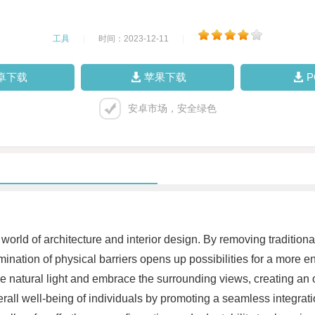
工具
|
时间：2023-12-11
|
卓下载
苹果下载
安卓市场，安全绿色
orld of architecture and interior design. By removing traditiona
ination of physical barriers opens up possibilities for a more 
ize natural light and embrace the surrounding views, creating an
rall well-being of individuals by promoting a seamless integrat