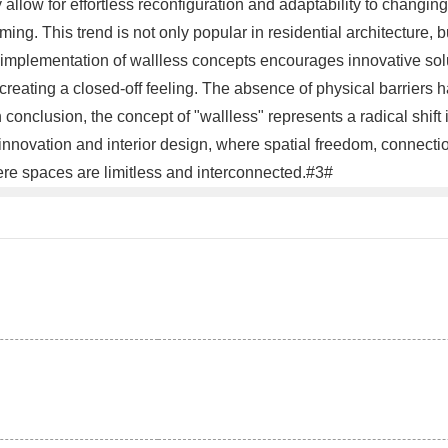
hey allow for effortless reconfiguration and adaptability to chan
. This trend is not only popular in residential architecture, bu
 implementation of wallless concepts encourages innovative solut
creating a closed-off feeling. The absence of physical barriers
n conclusion, the concept of "wallless" represents a radical sh
innovation and interior design, where spatial freedom, connectio
e spaces are limitless and interconnected.#3#