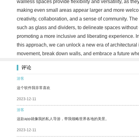
wallless spaces provide flexibility and versatility, as t
making even small areas appear larger and more welcoming
creativity, collaboration, and a sense of community. The
such as glass and dividers, to delineate spaces without 
promoting a more inclusive and liberating experience. I
this approach, we can unlock a new era of architectural 
movement, break down walls, and embrace a future wher
评论
游客
这个软件我非常喜欢
2023-12-11
游客
这款app就像我的私人导游，带我领略世界各地的美景。
2023-12-11