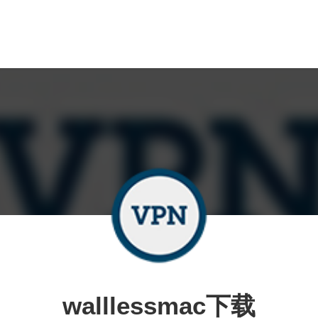
walllessmac下载