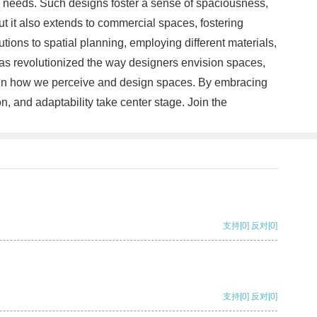
ging needs. Such designs foster a sense of spaciousness,
t it also extends to commercial spaces, fostering
ions to spatial planning, employing different materials,
 has revolutionized the way designers envision spaces,
ift in how we perceive and design spaces. By embracing
n, and adaptability take center stage. Join the
支持
[0]
反对
[0]
支持
[0]
反对
[0]