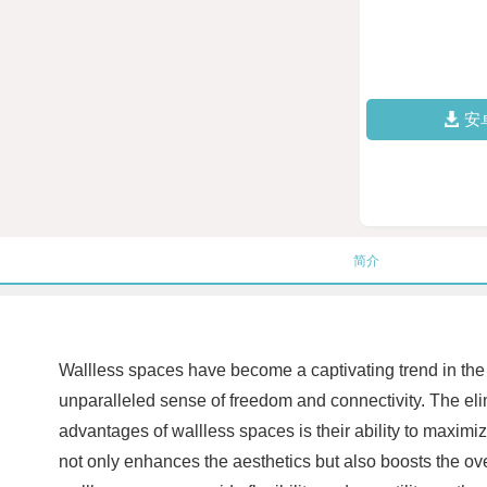
安
简介
Wallless spaces have become a captivating trend in the w
unparalleled sense of freedom and connectivity. The elim
advantages of wallless spaces is their ability to maxim
not only enhances the aesthetics but also boosts the ove