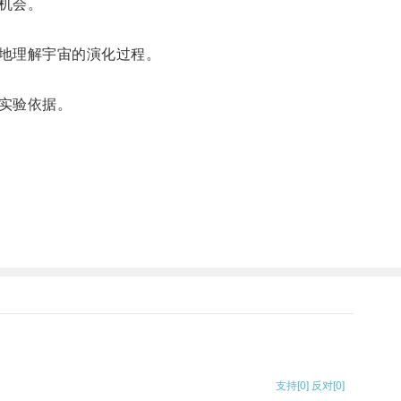
机会。
地理解宇宙的演化过程。
实验依据。
支持
[0]
反对
[0]