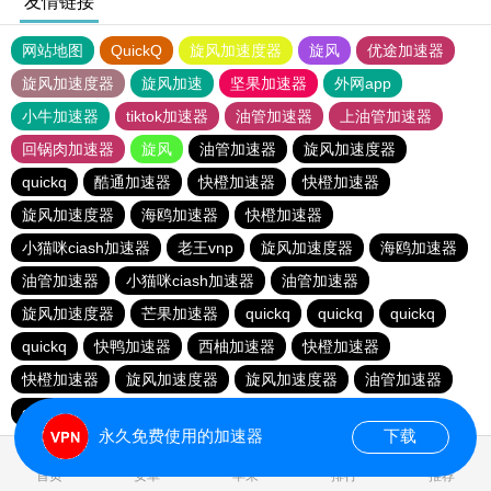
友情链接
网站地图
QuickQ
旋风加速度器
旋风
优途加速器
旋风加速度器
旋风加速
坚果加速器
外网app
小牛加速器
tiktok加速器
油管加速器
上油管加速器
回锅肉加速器
旋风
油管加速器
旋风加速度器
quickq
酷通加速器
快橙加速器
快橙加速器
旋风加速度器
海鸥加速器
快橙加速器
小猫咪ciash加速器
老王vnp
旋风加速度器
海鸥加速器
油管加速器
小猫咪ciash加速器
油管加速器
旋风加速度器
芒果加速器
quickq
quickq
quickq
quickq
快鸭加速器
西柚加速器
快橙加速器
快橙加速器
旋风加速度器
旋风加速度器
油管加速器
quickq
老王vnp
芒果加速器
快橙加速器
永久免费使用的加速器
下载
0.147237s
首页
安卓
苹果
排行
推荐