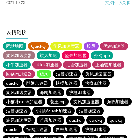
2021-10-23
支持
[0]
反对
[0]
友情链接
网站地图
QuickQ
旋风加速度器
旋风
优途加速器
旋风加速度器
旋风加速
坚果加速器
外网app
小牛加速器
tiktok加速器
油管加速器
上油管加速器
回锅肉加速器
旋风
油管加速器
旋风加速度器
quickq
酷通加速器
快橙加速器
快橙加速器
旋风加速度器
海鸥加速器
快橙加速器
小猫咪ciash加速器
老王vnp
旋风加速度器
海鸥加速器
油管加速器
小猫咪ciash加速器
油管加速器
旋风加速度器
芒果加速器
quickq
quickq
quickq
quickq
快鸭加速器
西柚加速器
快橙加速器