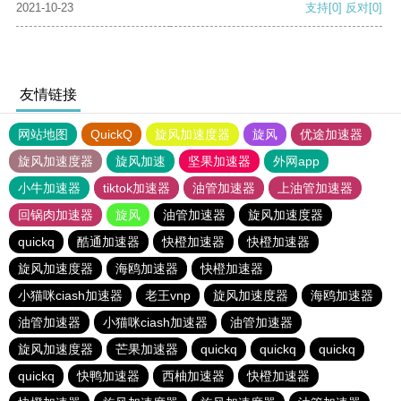
2021-10-23
支持
[0]
反对
[0]
友情链接
网站地图
QuickQ
旋风加速度器
旋风
优途加速器
旋风加速度器
旋风加速
坚果加速器
外网app
小牛加速器
tiktok加速器
油管加速器
上油管加速器
回锅肉加速器
旋风
油管加速器
旋风加速度器
quickq
酷通加速器
快橙加速器
快橙加速器
旋风加速度器
海鸥加速器
快橙加速器
小猫咪ciash加速器
老王vnp
旋风加速度器
海鸥加速器
油管加速器
小猫咪ciash加速器
油管加速器
旋风加速度器
芒果加速器
quickq
quickq
quickq
quickq
快鸭加速器
西柚加速器
快橙加速器