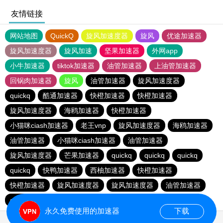
友情链接
网站地图
QuickQ
旋风加速度器
旋风
优途加速器
旋风加速度器
旋风加速
坚果加速器
外网app
小牛加速器
tiktok加速器
油管加速器
上油管加速器
回锅肉加速器
旋风
油管加速器
旋风加速度器
quickq
酷通加速器
快橙加速器
快橙加速器
旋风加速度器
海鸥加速器
快橙加速器
小猫咪ciash加速器
老王vnp
旋风加速度器
海鸥加速器
油管加速器
小猫咪ciash加速器
油管加速器
旋风加速度器
芒果加速器
quickq
quickq
quickq
quickq
快鸭加速器
西柚加速器
快橙加速器
快橙加速器
旋风加速度器
旋风加速度器
油管加速器
quickq
老王vnp
芒果加速器
快橙加速器
永久免费使用的加速器
下载