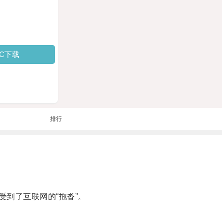
PC下载
排行
到了互联网的“拖沓”。