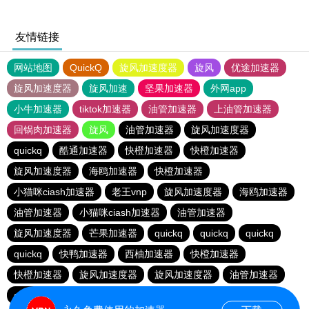
友情链接
网站地图
QuickQ
旋风加速度器
旋风
优途加速器
旋风加速度器
旋风加速
坚果加速器
外网app
小牛加速器
tiktok加速器
油管加速器
上油管加速器
回锅肉加速器
旋风
油管加速器
旋风加速度器
quickq
酷通加速器
快橙加速器
快橙加速器
旋风加速度器
海鸥加速器
快橙加速器
小猫咪ciash加速器
老王vnp
旋风加速度器
海鸥加速器
油管加速器
小猫咪ciash加速器
油管加速器
旋风加速度器
芒果加速器
quickq
quickq
quickq
quickq
快鸭加速器
西柚加速器
快橙加速器
快橙加速器
旋风加速度器
旋风加速度器
油管加速器
quickq
老王vnp
芒果加速器
快橙加速器