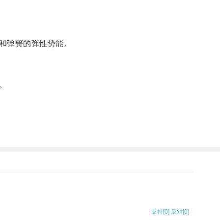
和弹簧的弹性势能。
。
支持
[0]
反对
[0]