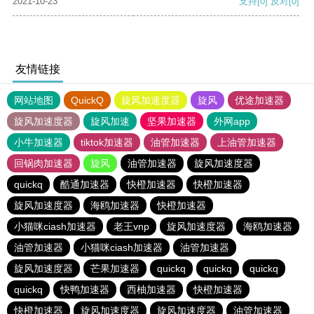
2021-10-23
支持
[0]
反对
[0]
友情链接
网站地图
QuickQ
旋风加速度器
旋风
优途加速器
旋风加速度器
旋风加速
坚果加速器
外网app
小牛加速器
tiktok加速器
油管加速器
上油管加速器
回锅肉加速器
旋风
油管加速器
旋风加速度器
quickq
酷通加速器
快橙加速器
快橙加速器
旋风加速度器
海鸥加速器
快橙加速器
小猫咪ciash加速器
老王vnp
旋风加速度器
海鸥加速器
油管加速器
小猫咪ciash加速器
油管加速器
旋风加速度器
芒果加速器
quickq
quickq
quickq
quickq
快鸭加速器
西柚加速器
快橙加速器
快橙加速器
旋风加速度器
旋风加速度器
油管加速器