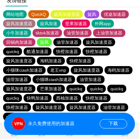
友情链接
网站地图
QuickQ
旋风加速度器
旋风
优途加速器
旋风加速度器
旋风加速
坚果加速器
外网app
小牛加速器
tiktok加速器
油管加速器
上油管加速器
回锅肉加速器
旋风
油管加速器
旋风加速度器
quickq
酷通加速器
快橙加速器
快橙加速器
旋风加速度器
海鸥加速器
快橙加速器
小猫咪ciash加速器
老王vnp
旋风加速度器
海鸥加速器
油管加速器
小猫咪ciash加速器
油管加速器
旋风加速度器
芒果加速器
quickq
quickq
quickq
quickq
快鸭加速器
西柚加速器
快橙加速器
快橙加速器
旋风加速度器
旋风加速度器
油管加速器
quickq
老王vnp
芒果加速器
快橙加速器
永久免费使用的加速器
下载
首页
安卓
苹果
排行
推荐