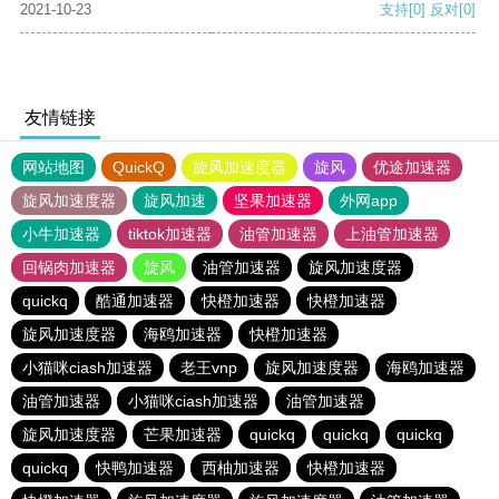
2021-10-23
支持
[0]
反对
[0]
友情链接
网站地图
QuickQ
旋风加速度器
旋风
优途加速器
旋风加速度器
旋风加速
坚果加速器
外网app
小牛加速器
tiktok加速器
油管加速器
上油管加速器
回锅肉加速器
旋风
油管加速器
旋风加速度器
quickq
酷通加速器
快橙加速器
快橙加速器
旋风加速度器
海鸥加速器
快橙加速器
小猫咪ciash加速器
老王vnp
旋风加速度器
海鸥加速器
油管加速器
小猫咪ciash加速器
油管加速器
旋风加速度器
芒果加速器
quickq
quickq
quickq
quickq
快鸭加速器
西柚加速器
快橙加速器