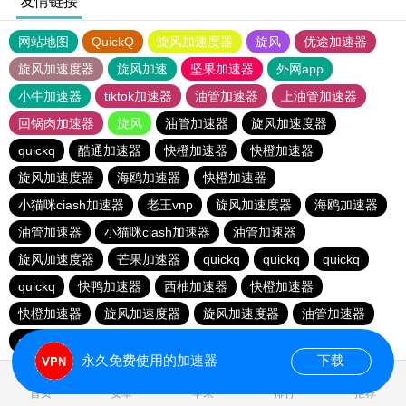
友情链接
网站地图
QuickQ
旋风加速度器
旋风
优途加速器
旋风加速度器
旋风加速
坚果加速器
外网app
小牛加速器
tiktok加速器
油管加速器
上油管加速器
回锅肉加速器
旋风
油管加速器
旋风加速度器
quickq
酷通加速器
快橙加速器
快橙加速器
旋风加速度器
海鸥加速器
快橙加速器
小猫咪ciash加速器
老王vnp
旋风加速度器
海鸥加速器
油管加速器
小猫咪ciash加速器
油管加速器
旋风加速度器
芒果加速器
quickq
quickq
quickq
quickq
快鸭加速器
西柚加速器
快橙加速器
快橙加速器
旋风加速度器
旋风加速度器
油管加速器
quickq
老王vnp
芒果加速器
快橙加速器
永久免费使用的加速器
下载
首页
安卓
苹果
排行
推荐