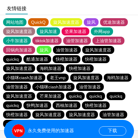
友情链接
网站地图
QuickQ
旋风加速度器
旋风
优途加速器
旋风加速度器
旋风加速
坚果加速器
外网app
小牛加速器
tiktok加速器
油管加速器
上油管加速器
回锅肉加速器
旋风
油管加速器
旋风加速度器
quickq
酷通加速器
快橙加速器
快橙加速器
旋风加速度器
海鸥加速器
快橙加速器
小猫咪ciash加速器
老王vnp
旋风加速度器
海鸥加速器
油管加速器
小猫咪ciash加速器
油管加速器
旋风加速度器
芒果加速器
quickq
quickq
quickq
quickq
快鸭加速器
西柚加速器
快橙加速器
快橙加速器
旋风加速度器
旋风加速度器
油管加速器
quickq
老王vnp
芒果加速器
快橙加速器
永久免费使用的加速器
下载