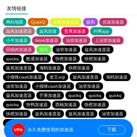
友情链接
网站地图
QuickQ
旋风加速度器
旋风
优途加速器
旋风加速度器
旋风加速
坚果加速器
外网app
小牛加速器
tiktok加速器
油管加速器
上油管加速器
回锅肉加速器
旋风
油管加速器
旋风加速度器
quickq
酷通加速器
快橙加速器
快橙加速器
旋风加速度器
海鸥加速器
快橙加速器
小猫咪ciash加速器
老王vnp
旋风加速度器
海鸥加速器
油管加速器
小猫咪ciash加速器
油管加速器
旋风加速度器
芒果加速器
quickq
quickq
quickq
quickq
快鸭加速器
西柚加速器
快橙加速器
快橙加速器
旋风加速度器
旋风加速度器
油管加速器
quickq
老王vnp
芒果加速器
快橙加速器
永久免费使用的加速器
下载