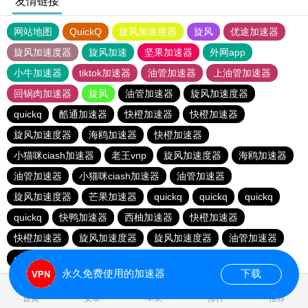
友情链接
网站地图
QuickQ
旋风加速度器
旋风
优途加速器
旋风加速度器
旋风加速
坚果加速器
外网app
小牛加速器
tiktok加速器
油管加速器
上油管加速器
回锅肉加速器
旋风
油管加速器
旋风加速度器
quickq
酷通加速器
快橙加速器
快橙加速器
旋风加速度器
海鸥加速器
快橙加速器
小猫咪ciash加速器
老王vnp
旋风加速度器
海鸥加速器
油管加速器
小猫咪ciash加速器
油管加速器
旋风加速度器
芒果加速器
quickq
quickq
quickq
quickq
快鸭加速器
西柚加速器
快橙加速器
快橙加速器
旋风加速度器
旋风加速度器
油管加速器
quickq
老王vnp
芒果加速器
快橙加速器
永久免费使用的加速器
下载
首页
安卓
苹果
排行
推荐