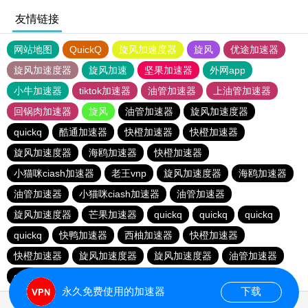
友情链接
网站地图
QuickQ
旋风加速度器
旋风
优途加速器
旋风加速度器
旋风加速
坚果加速器
外网app
小牛加速器
tiktok加速器
油管加速器
上油管加速器
回锅肉加速器
旋风
油管加速器
旋风加速度器
quickq
酷通加速器
快橙加速器
快橙加速器
旋风加速度器
海鸥加速器
快橙加速器
小猫咪ciash加速器
老王vnp
旋风加速度器
海鸥加速器
油管加速器
小猫咪ciash加速器
油管加速器
旋风加速度器
芒果加速器
quickq
quickq
quickq
quickq
快鸭加速器
西柚加速器
快橙加速器
快橙加速器
旋风加速度器
旋风加速度器
油管加速器
quickq
老王vnp
芒果加速器
快橙加速器
永久免费使用的加速器
下载