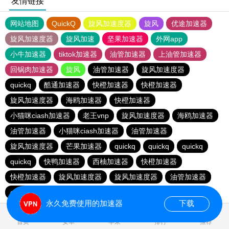
友情链接
网站地图
QuickQ
旋风加速度器
旋风
优途加速器
旋风加速度器
旋风加速
坚果加速器
外网app
小牛加速器
tiktok加速器
油管加速器
上油管加速器
回锅肉加速器
旋风
油管加速器
旋风加速度器
quickq
酷通加速器
快橙加速器
快橙加速器
旋风加速度器
海鸥加速器
快橙加速器
小猫咪ciash加速器
老王vnp
旋风加速度器
海鸥加速器
油管加速器
小猫咪ciash加速器
油管加速器
旋风加速度器
芒果加速器
quickq
quickq
quickq
quickq
快鸭加速器
西柚加速器
快橙加速器
快橙加速器
旋风加速度器
旋风加速度器
油管加速器
quickq
老王vnp
芒果加速器
快橙加速器
永久免费使用的加速器
下载
首页
安卓
苹果
排行
推荐