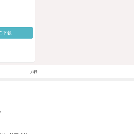
PC下载
排行
。