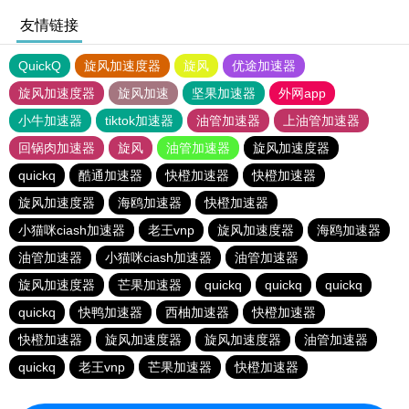
友情链接
QuickQ
旋风加速度器
旋风
优途加速器
旋风加速度器
旋风加速
坚果加速器
外网app
小牛加速器
tiktok加速器
油管加速器
上油管加速器
回锅肉加速器
旋风
油管加速器
旋风加速度器
quickq
酷通加速器
快橙加速器
快橙加速器
旋风加速度器
海鸥加速器
快橙加速器
小猫咪ciash加速器
老王vnp
旋风加速度器
海鸥加速器
油管加速器
小猫咪ciash加速器
油管加速器
旋风加速度器
芒果加速器
quickq
quickq
quickq
quickq
快鸭加速器
西柚加速器
快橙加速器
快橙加速器
旋风加速度器
旋风加速度器
油管加速器
quickq
老王vnp
芒果加速器
快橙加速器