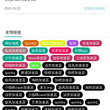
2021-10-23
支持
[0]
反对
[0]
友情链接
网站地图
QuickQ
旋风加速度器
旋风
优途加速器
旋风加速度器
旋风加速
坚果加速器
外网app
小牛加速器
tiktok加速器
油管加速器
上油管加速器
回锅肉加速器
旋风
油管加速器
旋风加速度器
quickq
酷通加速器
快橙加速器
快橙加速器
旋风加速度器
海鸥加速器
快橙加速器
小猫咪ciash加速器
老王vnp
旋风加速度器
海鸥加速器
油管加速器
小猫咪ciash加速器
油管加速器
旋风加速度器
芒果加速器
quickq
quickq
quickq
quickq
快鸭加速器
西柚加速器
快橙加速器