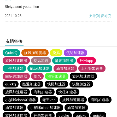
Shriya sent you a frien
2021-10-23
支持
[0]
反对
[0]
友情链接
QuickQ
旋风加速度器
旋风
优途加速器
旋风加速度器
旋风加速
坚果加速器
外网app
小牛加速器
tiktok加速器
油管加速器
上油管加速器
回锅肉加速器
旋风
油管加速器
旋风加速度器
quickq
酷通加速器
快橙加速器
快橙加速器
旋风加速度器
海鸥加速器
快橙加速器
小猫咪ciash加速器
老王vnp
旋风加速度器
海鸥加速器
油管加速器
小猫咪ciash加速器
油管加速器
旋风加速度器
芒果加速器
quickq
quickq
quickq