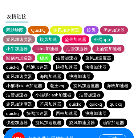
友情链接
网站地图
QuickQ
旋风加速度器
旋风
优途加速器
旋风加速度器
旋风加速
坚果加速器
外网app
小牛加速器
tiktok加速器
油管加速器
上油管加速器
回锅肉加速器
旋风
油管加速器
旋风加速度器
quickq
酷通加速器
快橙加速器
快橙加速器
旋风加速度器
海鸥加速器
快橙加速器
小猫咪ciash加速器
老王vnp
旋风加速度器
海鸥加速器
油管加速器
小猫咪ciash加速器
油管加速器
旋风加速度器
芒果加速器
quickq
quickq
quickq
quickq
快鸭加速器
西柚加速器
快橙加速器
快橙加速器
旋风加速度器
旋风加速度器
油管加速器
quickq
老王vnp
芒果加速器
快橙加速器