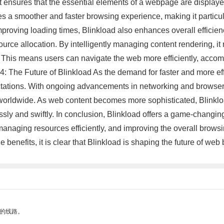
 it ensures that the essential elements of a webpage are display
 a smoother and faster browsing experience, making it particula
m improving loading times, Blinkload also enhances overall effic
rce allocation. By intelligently managing content rendering, it r
 This means users can navigate the web more efficiently, accom
4: The Future of Blinkload As the demand for faster and more eff
ectations. With ongoing advancements in networking and browser c
worldwide. As web content becomes more sophisticated, Blinkloa
y and swiftly. In conclusion, Blinkload offers a game-changing
managing resources efficiently, and improving the overall browsi
 benefits, it is clear that Blinkload is shaping the future of web
区的线路。