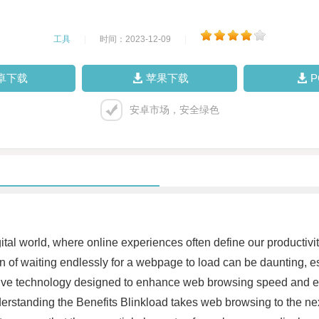
工具
|
时间：2023-12-09
|
卓下载
苹果下载
安卓市场，安全绿色
digital world, where online experiences often define our produc
tion of waiting endlessly for a webpage to load can be daunting, e
ative technology designed to enhance web browsing speed and eff
erstanding the Benefits Blinkload takes web browsing to the next