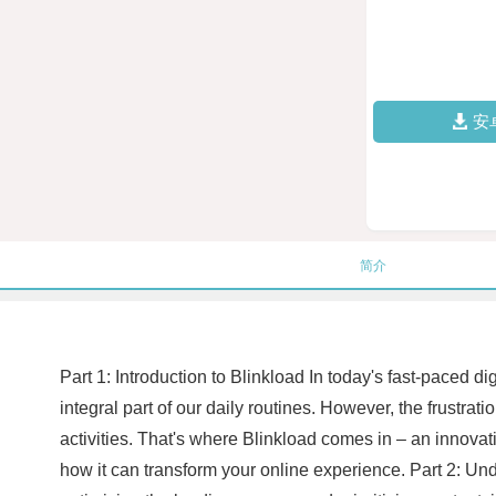
安
简介
Part 1: Introduction to Blinkload In today's fast-paced 
integral part of our daily routines. However, the frustra
activities. That's where Blinkload comes in – an innov
how it can transform your online experience. Part 2: Und