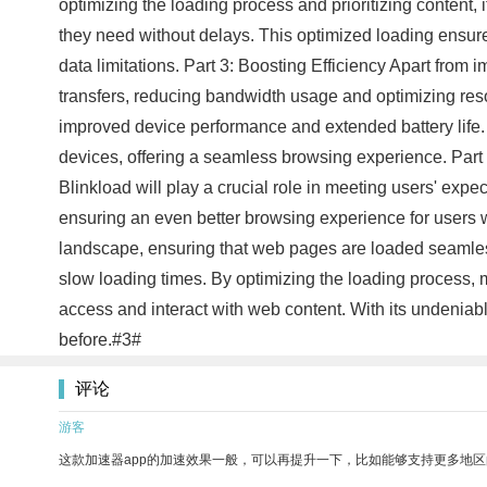
optimizing the loading process and prioritizing content,
they need without delays. This optimized loading ensures
data limitations. Part 3: Boosting Efficiency Apart fro
transfers, reducing bandwidth usage and optimizing resou
improved device performance and extended battery life.
devices, offering a seamless browsing experience. Part 
Blinkload will play a crucial role in meeting users' exp
ensuring an even better browsing experience for users 
landscape, ensuring that web pages are loaded seamlessl
slow loading times. By optimizing the loading process, 
access and interact with web content. With its undeniable
before.#3#
评论
游客
这款加速器app的加速效果一般，可以再提升一下，比如能够支持更多地