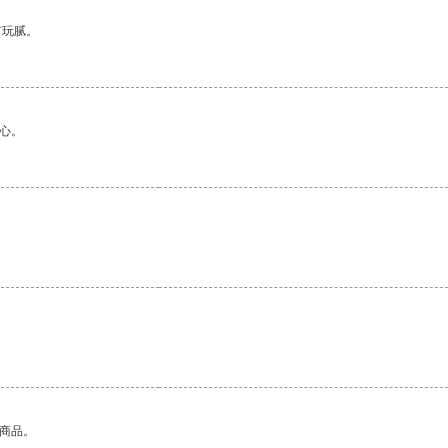
有玩腻。
心。
的商品。