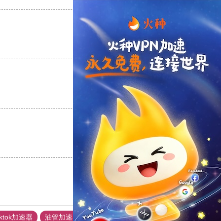
支持
[0]
反对
[0]
支持
[0]
反对
[0]
支持
[0]
反对
[0]
iktok加速器
油管加速器
上油管加速器
回锅肉加速器