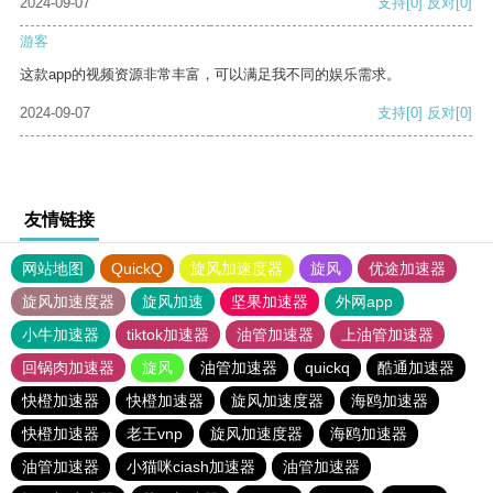
2024-09-07
支持
[0]
反对
[0]
游客
这款app的视频资源非常丰富，可以满足我不同的娱乐需求。
2024-09-07
支持
[0]
反对
[0]
友情链接
网站地图
QuickQ
旋风加速度器
旋风
优途加速器
旋风加速度器
旋风加速
坚果加速器
外网app
小牛加速器
tiktok加速器
油管加速器
上油管加速器
回锅肉加速器
旋风
油管加速器
quickq
酷通加速器
快橙加速器
快橙加速器
旋风加速度器
海鸥加速器
快橙加速器
老王vnp
旋风加速度器
海鸥加速器
油管加速器
小猫咪ciash加速器
油管加速器