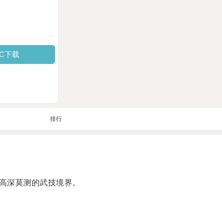
PC下载
排行
高深莫测的武技境界。