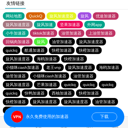
友情链接
网站地图
QuickQ
旋风加速度器
旋风
优途加速器
旋风加速度器
旋风加速
坚果加速器
外网app
小牛加速器
tiktok加速器
油管加速器
上油管加速器
回锅肉加速器
旋风
油管加速器
旋风加速度器
quickq
酷通加速器
快橙加速器
快橙加速器
旋风加速度器
海鸥加速器
快橙加速器
小猫咪ciash加速器
老王vnp
旋风加速度器
海鸥加速器
油管加速器
小猫咪ciash加速器
油管加速器
旋风加速度器
芒果加速器
quickq
quickq
quickq
quickq
快鸭加速器
西柚加速器
快橙加速器
快橙加速器
旋风加速度器
旋风加速度器
油管加速器
quickq
老王vnp
芒果加速器
快橙加速器
永久免费使用的加速器
下载
0.426060s
首页
安卓
苹果
排行
推荐