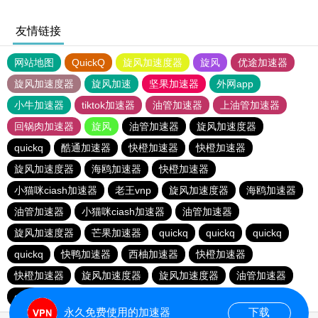
友情链接
网站地图
QuickQ
旋风加速度器
旋风
优途加速器
旋风加速度器
旋风加速
坚果加速器
外网app
小牛加速器
tiktok加速器
油管加速器
上油管加速器
回锅肉加速器
旋风
油管加速器
旋风加速度器
quickq
酷通加速器
快橙加速器
快橙加速器
旋风加速度器
海鸥加速器
快橙加速器
小猫咪ciash加速器
老王vnp
旋风加速度器
海鸥加速器
油管加速器
小猫咪ciash加速器
油管加速器
旋风加速度器
芒果加速器
quickq
quickq
quickq
quickq
快鸭加速器
西柚加速器
快橙加速器
快橙加速器
旋风加速度器
旋风加速度器
油管加速器
quickq
老王vnp
芒果加速器
快橙加速器
永久免费使用的加速器
下载