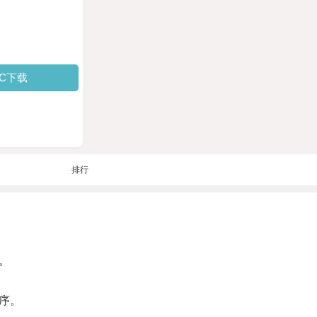
PC下载
排行
。
序。