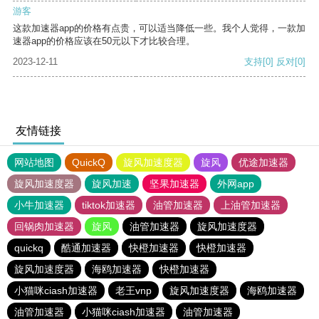
游客
这款加速器app的价格有点贵，可以适当降低一些。我个人觉得，一款加
速器app的价格应该在50元以下才比较合理。
2023-12-11
支持
[0]
反对
[0]
友情链接
网站地图
QuickQ
旋风加速度器
旋风
优途加速器
旋风加速度器
旋风加速
坚果加速器
外网app
小牛加速器
tiktok加速器
油管加速器
上油管加速器
回锅肉加速器
旋风
油管加速器
旋风加速度器
quickq
酷通加速器
快橙加速器
快橙加速器
旋风加速度器
海鸥加速器
快橙加速器
小猫咪ciash加速器
老王vnp
旋风加速度器
海鸥加速器
油管加速器
小猫咪ciash加速器
油管加速器