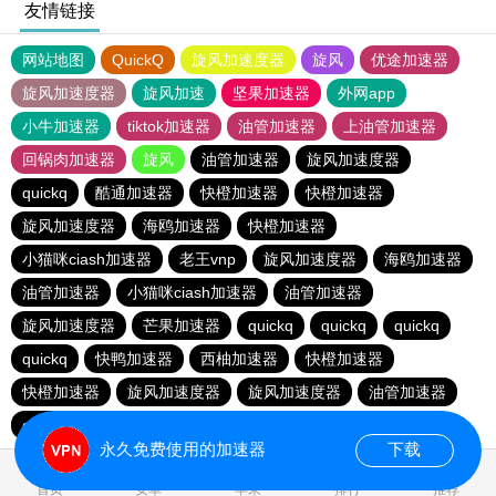
友情链接
网站地图
QuickQ
旋风加速度器
旋风
优途加速器
旋风加速度器
旋风加速
坚果加速器
外网app
小牛加速器
tiktok加速器
油管加速器
上油管加速器
回锅肉加速器
旋风
油管加速器
旋风加速度器
quickq
酷通加速器
快橙加速器
快橙加速器
旋风加速度器
海鸥加速器
快橙加速器
小猫咪ciash加速器
老王vnp
旋风加速度器
海鸥加速器
油管加速器
小猫咪ciash加速器
油管加速器
旋风加速度器
芒果加速器
quickq
quickq
quickq
quickq
快鸭加速器
西柚加速器
快橙加速器
快橙加速器
旋风加速度器
旋风加速度器
油管加速器
quickq
老王vnp
芒果加速器
快橙加速器
永久免费使用的加速器
下载
0.511142s
首页
安卓
苹果
排行
推荐