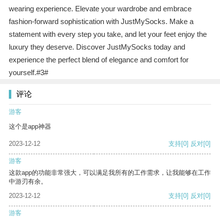
wearing experience. Elevate your wardrobe and embrace
fashion-forward sophistication with JustMySocks. Make a
statement with every step you take, and let your feet enjoy the
luxury they deserve. Discover JustMySocks today and
experience the perfect blend of elegance and comfort for
yourself.#3#
评论
游客
这个是app神器
2023-12-12
支持
[0]
反对
[0]
游客
这款app的功能非常强大，可以满足我所有的工作需求，让我能够在工作
中游刃有余。
2023-12-12
支持
[0]
反对
[0]
游客