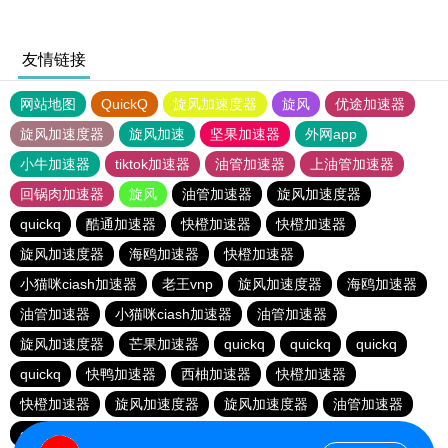
友情链接
网站地图
QuickQ
旋风加速度器
旋风
优途加速器
旋风加速度器
旋风加速
坚果加速器
外网app
小牛加速器
tiktok加速器
油管加速器
上油管加速器
回锅肉加速器
旋风
油管加速器
旋风加速度器
quickq
酷通加速器
快橙加速器
快橙加速器
旋风加速度器
海鸥加速器
快橙加速器
小猫咪ciash加速器
老王vnp
旋风加速度器
海鸥加速器
油管加速器
小猫咪ciash加速器
油管加速器
旋风加速度器
芒果加速器
quickq
quickq
quickq
quickq
快鸭加速器
西柚加速器
快橙加速器
快橙加速器
旋风加速度器
旋风加速度器
油管加速器
quickq
老王vnp
芒果加速器
快橙加速器