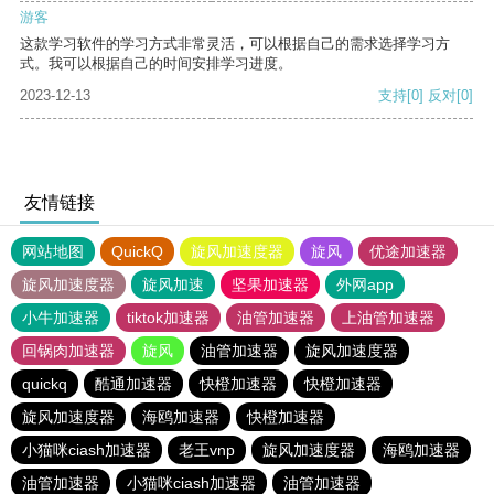
游客
这款学习软件的学习方式非常灵活，可以根据自己的需求选择学习方
式。我可以根据自己的时间安排学习进度。
2023-12-13
支持
[0]
反对
[0]
友情链接
网站地图
QuickQ
旋风加速度器
旋风
优途加速器
旋风加速度器
旋风加速
坚果加速器
外网app
小牛加速器
tiktok加速器
油管加速器
上油管加速器
回锅肉加速器
旋风
油管加速器
旋风加速度器
quickq
酷通加速器
快橙加速器
快橙加速器
旋风加速度器
海鸥加速器
快橙加速器
小猫咪ciash加速器
老王vnp
旋风加速度器
海鸥加速器
油管加速器
小猫咪ciash加速器
油管加速器