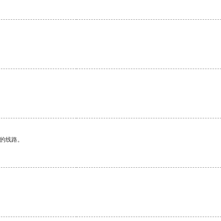
。
区的线路。