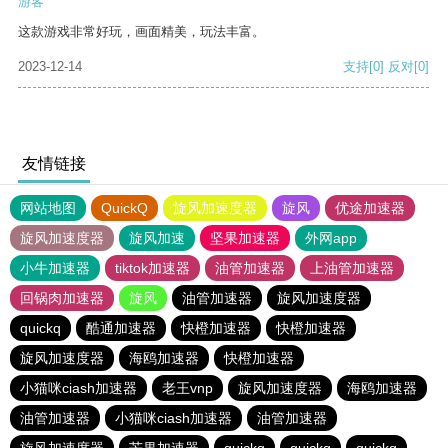
游客
这款游戏非常好玩，画面精美，玩法丰富。
2023-12-14
支持
[0]
反对
[0]
友情链接
网站地图
QuickQ
旋风加速度器
旋风
优途加速器
旋风加速度器
旋风加速
坚果加速器
外网app
小牛加速器
tiktok加速器
油管加速器
上油管加速器
回锅肉加速器
旋风
油管加速器
旋风加速度器
quickq
酷通加速器
快橙加速器
快橙加速器
旋风加速度器
海鸥加速器
快橙加速器
小猫咪ciash加速器
老王vnp
旋风加速度器
海鸥加速器
油管加速器
小猫咪ciash加速器
油管加速器