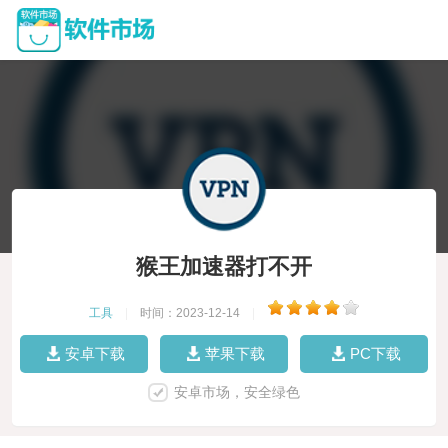
猴王加速器打不开
工具
|
时间：2023-12-14
|
安卓下载
苹果下载
PC下载
安卓市场，安全绿色