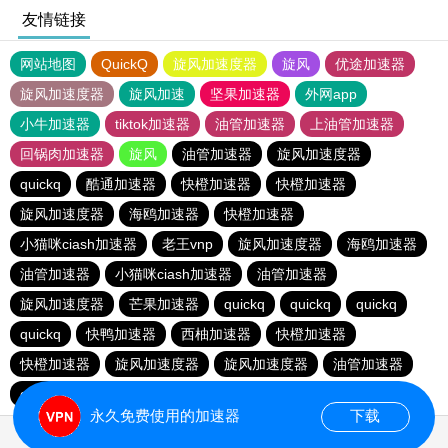
友情链接
网站地图
QuickQ
旋风加速度器
旋风
优途加速器
旋风加速度器
旋风加速
坚果加速器
外网app
小牛加速器
tiktok加速器
油管加速器
上油管加速器
回锅肉加速器
旋风
油管加速器
旋风加速度器
quickq
酷通加速器
快橙加速器
快橙加速器
旋风加速度器
海鸥加速器
快橙加速器
小猫咪ciash加速器
老王vnp
旋风加速度器
海鸥加速器
油管加速器
小猫咪ciash加速器
油管加速器
旋风加速度器
芒果加速器
quickq
quickq
quickq
quickq
快鸭加速器
西柚加速器
快橙加速器
快橙加速器
旋风加速度器
旋风加速度器
油管加速器
quickq
老王vnp
芒果加速器
快橙加速器
永久免费使用的加速器
下载