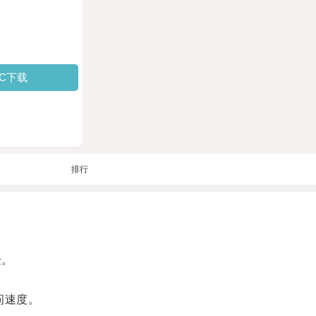
PC下载
排行
验。
问速度。