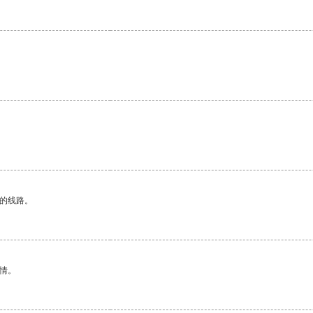
区的线路。
情。