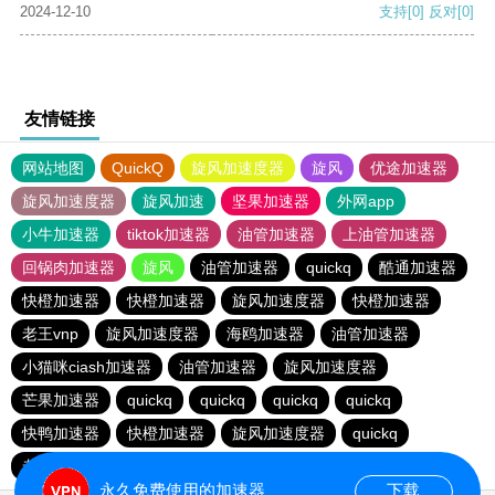
2024-12-10
支持
[0]
反对
[0]
友情链接
网站地图
QuickQ
旋风加速度器
旋风
优途加速器
旋风加速度器
旋风加速
坚果加速器
外网app
小牛加速器
tiktok加速器
油管加速器
上油管加速器
回锅肉加速器
旋风
油管加速器
quickq
酷通加速器
快橙加速器
快橙加速器
旋风加速度器
快橙加速器
老王vnp
旋风加速度器
海鸥加速器
油管加速器
小猫咪ciash加速器
油管加速器
旋风加速度器
芒果加速器
quickq
quickq
quickq
quickq
快鸭加速器
快橙加速器
旋风加速度器
quickq
老王vnp
芒果加速器
快橙加速器
永久免费使用的加速器
下载