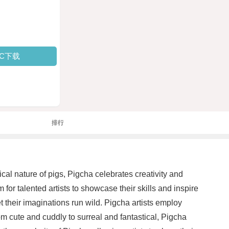
PC下载
排行
al nature of pigs, Pigcha celebrates creativity and
for talented artists to showcase their skills and inspire
t their imaginations run wild. Pigcha artists employ
rom cute and cuddly to surreal and fantastical, Pigcha