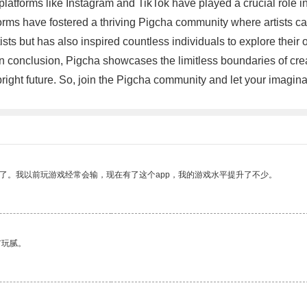
platforms like Instagram and TikTok have played a crucial role in 
orms have fostered a thriving Pigcha community where artists can
ts but has also inspired countless individuals to explore their ow
s. In conclusion, Pigcha showcases the limitless boundaries of cre
ight future. So, join the Pigcha community and let your imaginati
了。我以前玩游戏经常会输，现在有了这个app，我的游戏水平提升了不少。
有玩腻。