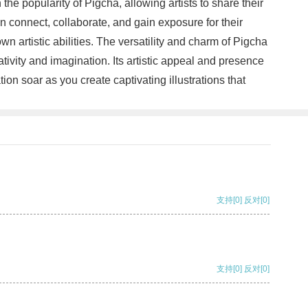
the popularity of Pigcha, allowing artists to share their
 connect, collaborate, and gain exposure for their
n artistic abilities. The versatility and charm of Pigcha
ativity and imagination. Its artistic appeal and presence
on soar as you create captivating illustrations that
支持
[0]
反对
[0]
支持
[0]
反对
[0]