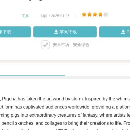
工具
|
时间：2025-01-06
|
卓下载
苹果下载
安卓市场，安全绿色
Pigcha has taken the art world by storm. Inspired by the whimsic
rt form has captivated audiences worldwide, providing a platform 
ing pigs into extraordinary creatures of fantasy, where artists le
pencil sketches, and collages to bring their creations to life. F