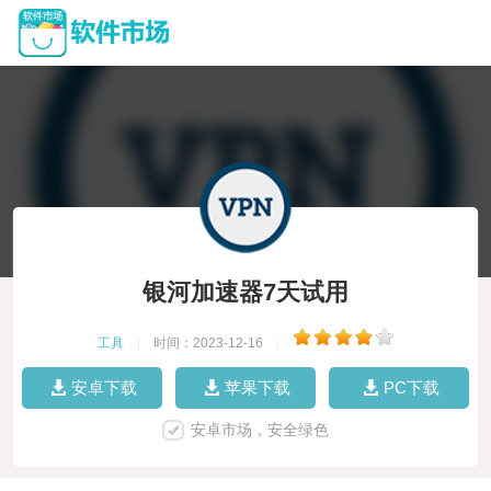
银河加速器7天试用
工具
|
时间：2023-12-16
|
安卓下载
苹果下载
PC下载
安卓市场，安全绿色