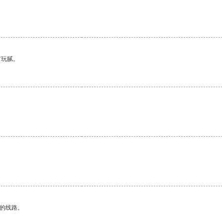
有玩腻。
区的线路。