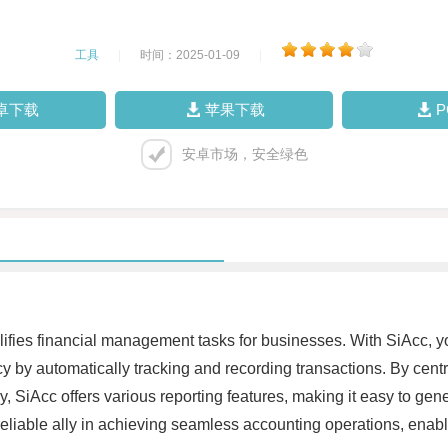
工具
|
时间：2025-01-09
|
卓下载
苹果下载
安卓市场，安全绿色
ifies financial management tasks for businesses. With SiAcc, yo
 by automatically tracking and recording transactions. By centra
lly, SiAcc offers various reporting features, making it easy to g
a reliable ally in achieving seamless accounting operations, enab