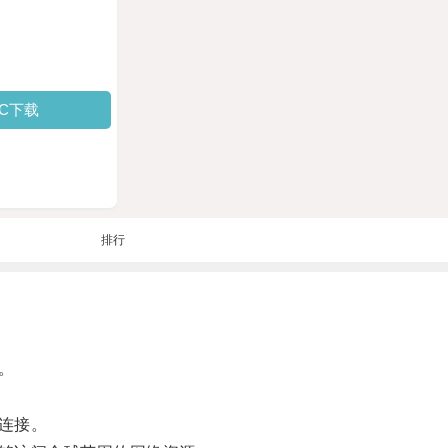
PC下载
排行
。
连接。