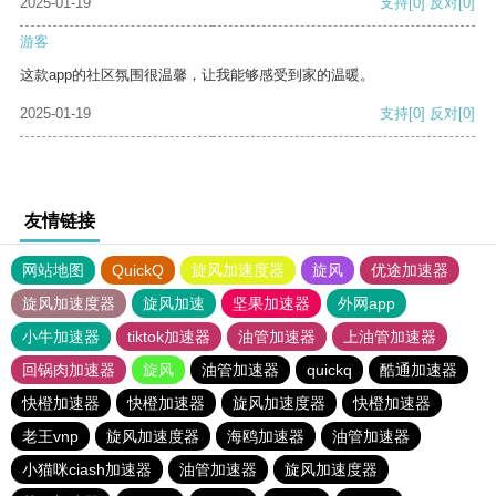
2025-01-19
支持
[0]
反对
[0]
游客
这款app的社区氛围很温馨，让我能够感受到家的温暖。
2025-01-19
支持
[0]
反对
[0]
友情链接
网站地图
QuickQ
旋风加速度器
旋风
优途加速器
旋风加速度器
旋风加速
坚果加速器
外网app
小牛加速器
tiktok加速器
油管加速器
上油管加速器
回锅肉加速器
旋风
油管加速器
quickq
酷通加速器
快橙加速器
快橙加速器
旋风加速度器
快橙加速器
老王vnp
旋风加速度器
海鸥加速器
油管加速器
小猫咪ciash加速器
油管加速器
旋风加速度器