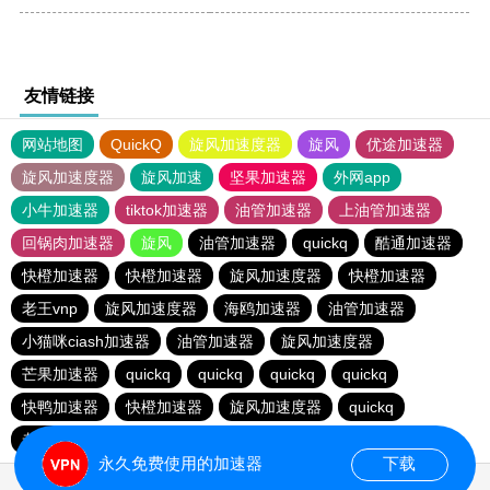
友情链接
网站地图
QuickQ
旋风加速度器
旋风
优途加速器
旋风加速度器
旋风加速
坚果加速器
外网app
小牛加速器
tiktok加速器
油管加速器
上油管加速器
回锅肉加速器
旋风
油管加速器
quickq
酷通加速器
快橙加速器
快橙加速器
旋风加速度器
快橙加速器
老王vnp
旋风加速度器
海鸥加速器
油管加速器
小猫咪ciash加速器
油管加速器
旋风加速度器
芒果加速器
quickq
quickq
quickq
quickq
快鸭加速器
快橙加速器
旋风加速度器
quickq
老王vnp
芒果加速器
快橙加速器
永久免费使用的加速器
下载