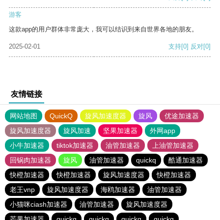
游客
这款app的用户群体非常庞大，我可以结识到来自世界各地的朋友。
2025-02-01
支持
[0]
反对
[0]
友情链接
网站地图
QuickQ
旋风加速度器
旋风
优途加速器
旋风加速度器
旋风加速
坚果加速器
外网app
小牛加速器
tiktok加速器
油管加速器
上油管加速器
回锅肉加速器
旋风
油管加速器
quickq
酷通加速器
快橙加速器
快橙加速器
旋风加速度器
快橙加速器
老王vnp
旋风加速度器
海鸥加速器
油管加速器
小猫咪ciash加速器
油管加速器
旋风加速度器
芒果加速器
quickq
quickq
quickq
quickq