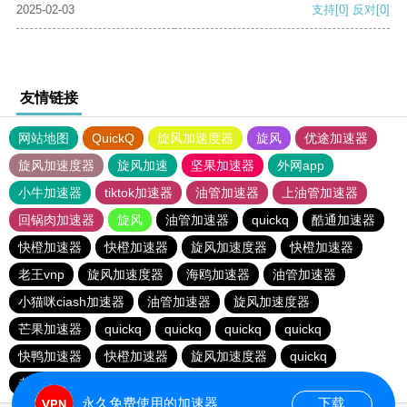
2025-02-03
支持
[0]
反对
[0]
友情链接
网站地图
QuickQ
旋风加速度器
旋风
优途加速器
旋风加速度器
旋风加速
坚果加速器
外网app
小牛加速器
tiktok加速器
油管加速器
上油管加速器
回锅肉加速器
旋风
油管加速器
quickq
酷通加速器
快橙加速器
快橙加速器
旋风加速度器
快橙加速器
老王vnp
旋风加速度器
海鸥加速器
油管加速器
小猫咪ciash加速器
油管加速器
旋风加速度器
芒果加速器
quickq
quickq
quickq
quickq
快鸭加速器
快橙加速器
旋风加速度器
quickq
老王vnp
芒果加速器
快橙加速器
永久免费使用的加速器
下载