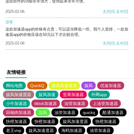
这款软件的功能非常强大，使用起来非常方便。
2025-02-06
支持
[0]
反对
[0]
游客
这款加速器app的价格有点贵，可以适当降低一些。我个人觉得，一款加
速器app的价格应该在50元以下才比较合理。
2025-02-06
支持
[0]
反对
[0]
友情链接
网站地图
QuickQ
旋风加速度器
旋风
优途加速器
旋风加速度器
旋风加速
坚果加速器
外网app
小牛加速器
tiktok加速器
油管加速器
上油管加速器
回锅肉加速器
旋风
油管加速器
quickq
酷通加速器
快橙加速器
快橙加速器
旋风加速度器
快橙加速器
老王vnp
旋风加速度器
海鸥加速器
油管加速器