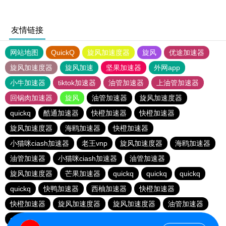
友情链接
网站地图
QuickQ
旋风加速度器
旋风
优途加速器
旋风加速度器
旋风加速
坚果加速器
外网app
小牛加速器
tiktok加速器
油管加速器
上油管加速器
回锅肉加速器
旋风
油管加速器
旋风加速度器
quickq
酷通加速器
快橙加速器
快橙加速器
旋风加速度器
海鸥加速器
快橙加速器
小猫咪ciash加速器
老王vnp
旋风加速度器
海鸥加速器
油管加速器
小猫咪ciash加速器
油管加速器
旋风加速度器
芒果加速器
quickq
quickq
quickq
quickq
快鸭加速器
西柚加速器
快橙加速器
快橙加速器
旋风加速度器
旋风加速度器
油管加速器
quickq
老王vnp
芒果加速器
快橙加速器