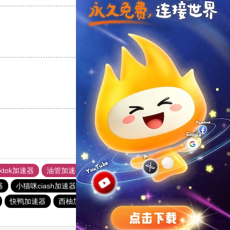
支持
[0]
反对
[0]
支持
[0]
反对
[0]
iktok加速器
油管加速器
上油管加速器
回锅肉加速器
器
小猫咪ciash加速器
老王vnp
旋风加速度器
快鸭加速器
西柚加速器
快橙加速器
快橙加速器